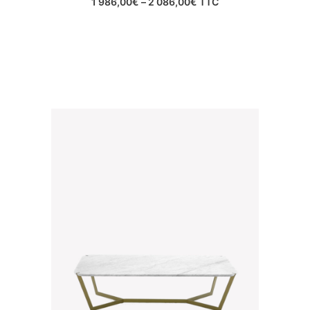
1 986,00
€
–
2 086,00
€
TTC