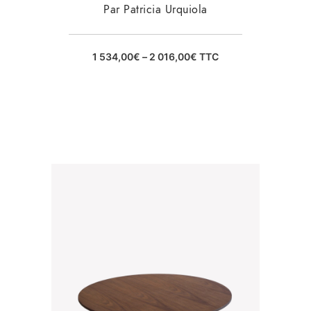
Par Patricia Urquiola
1 534,00
€
–
2 016,00
€
TTC