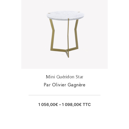
Mini Guéridon Star
Par Olivier Gagnère
1 056,00
€
–
1 098,00
€
TTC