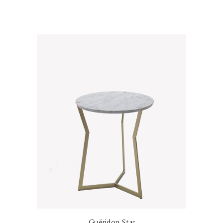
Guéridon Star