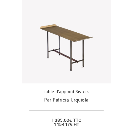
Table d’appoint Sisters
Par Patricia Urquiola
1 385,00
€
TTC
1 154,17
€
HT