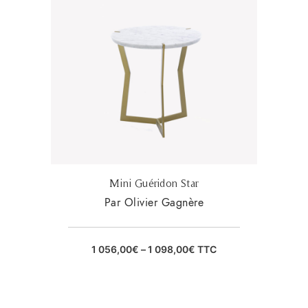
Mini Guéridon Star
Par Olivier Gagnère
1 056,00
€
–
1 098,00
€
TTC