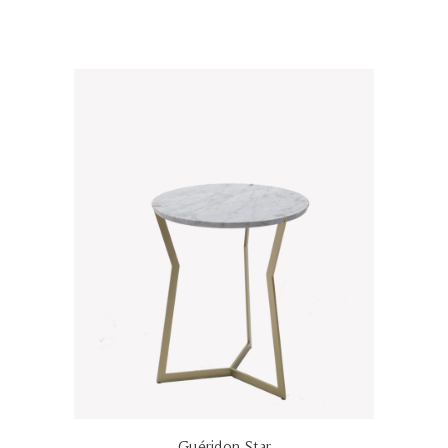
Guéridon Star