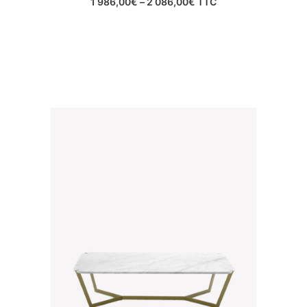
1 986,00
€
–
2 086,00
€
TTC