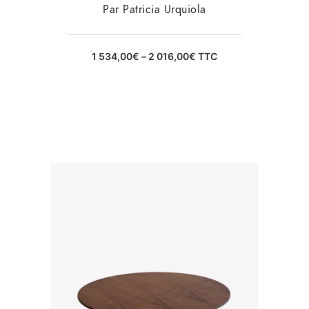
Par Patricia Urquiola
1 534,00
€
–
2 016,00
€
TTC