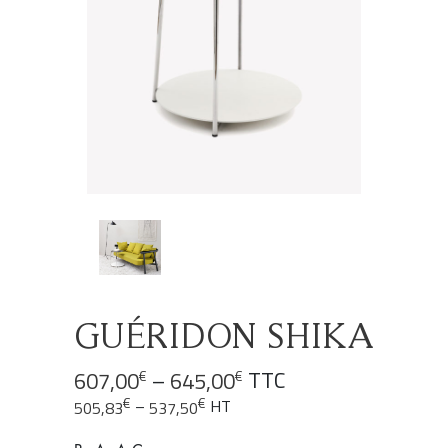
GUÉRIDON SHIKA
–
TTC
607,00
645,00
€
€
€
€
–
HT
505,83
537,50