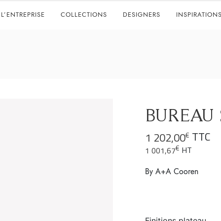
L’ENTREPRISE
COLLECTIONS
DESIGNERS
INSPIRATION
BUREAU 
TTC
1 202,00
€
€
HT
1 001,67
By A+A Cooren
Finitions plateau