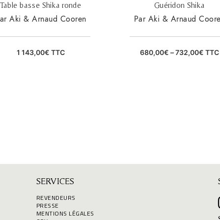
Table basse Shika ronde
Guéridon Shika
ar Aki & Arnaud Cooren
Par Aki & Arnaud Coor
1 143,00
€
TTC
680,00
€
–
732,00
€
TTC
SERVICES
REVENDEURS
PRESSE
MENTIONS LÉGALES