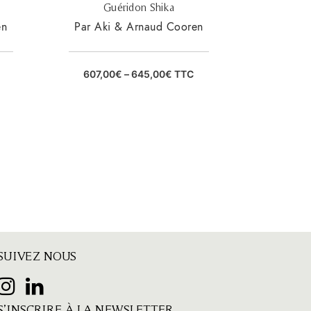
Guéridon Shika
en
Par Aki & Arnaud Cooren
607,00
€
–
645,00
€
TTC
SUIVEZ NOUS
S’INSCRIRE À LA NEWSLETTER