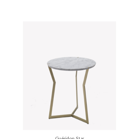
Guéridon Star