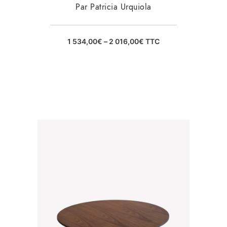
Par Patricia Urquiola
1 534,00
€
–
2 016,00
€
TTC