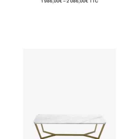
1 986,00
€
–
2 086,00
€
TTC