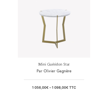
Mini Guéridon Star
Par Olivier Gagnère
1 056,00
€
–
1 098,00
€
TTC