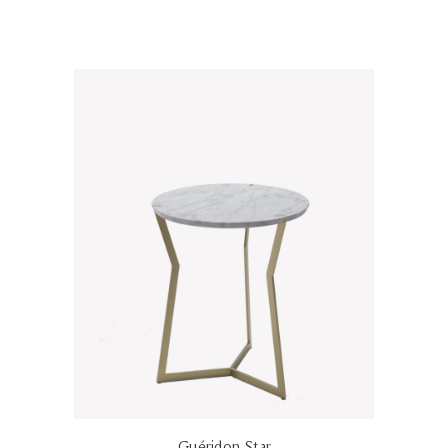
Guéridon Star