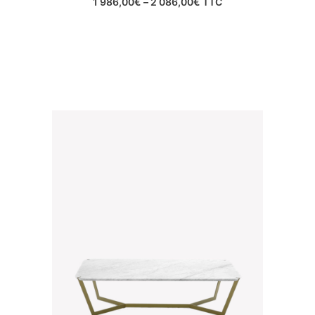
1 986,00
€
–
2 086,00
€
TTC