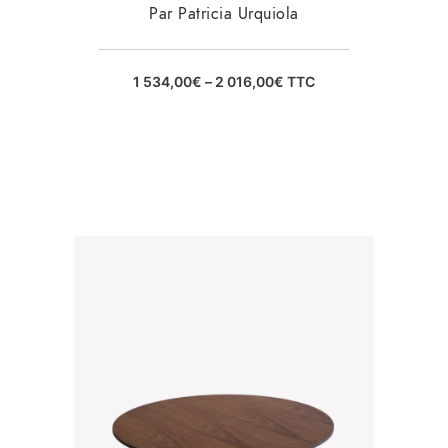
Par Patricia Urquiola
1 534,00
€
–
2 016,00
€
TTC