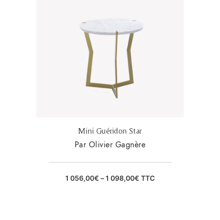
Mini Guéridon Star
Par Olivier Gagnère
1 056,00
€
–
1 098,00
€
TTC